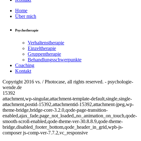
Home
Über mich
Psychotherapie
Verhaltenstherapie
Einzeltherapie
Gruppentherapie
Behandlungsschwerpunkte
Coaching
Kontakt
Copyright 2016 vs. / Photocase, all rights reserved. - psychologie-
wende.de
15392
attachment,wp-singular,attachment-template-default,single,single-
attachment,postid-15392,attachmentid-15392,attachment-jpeg,wp-
theme-bridge,bridge-core-3.2.0,qode-page-transition-
enabled,ajax_fade,page_not_loaded,,no_animation_on_touch,qode-
smooth-scroll-enabled,qode-theme-ver-30.8.8.9,qode-theme-
bridge,disabled_footer_bottom,qode_header_in_grid,wpb-js-
composer js-comp-ver-7.7.2,vc_responsive