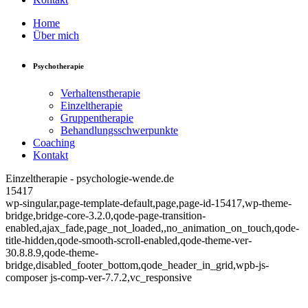
Home
Über mich
Psychotherapie
Verhaltenstherapie
Einzeltherapie
Gruppentherapie
Behandlungsschwerpunkte
Coaching
Kontakt
Einzeltherapie - psychologie-wende.de
15417
wp-singular,page-template-default,page,page-id-15417,wp-theme-
bridge,bridge-core-3.2.0,qode-page-transition-
enabled,ajax_fade,page_not_loaded,,no_animation_on_touch,qode-
title-hidden,qode-smooth-scroll-enabled,qode-theme-ver-
30.8.8.9,qode-theme-
bridge,disabled_footer_bottom,qode_header_in_grid,wpb-js-
composer js-comp-ver-7.7.2,vc_responsive