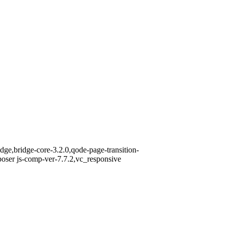
dge,bridge-core-3.2.0,qode-page-transition-
oser js-comp-ver-7.7.2,vc_responsive