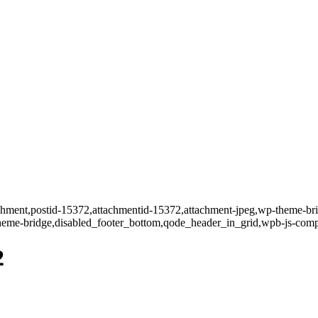
tachment,postid-15372,attachmentid-15372,attachment-jpeg,wp-theme-bri
heme-bridge,disabled_footer_bottom,qode_header_in_grid,wpb-js-comp
2