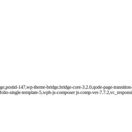
_page,postid-147,wp-theme-bridge,bridge-core-3.2.0,qode-page-transiti
olio-single-template-5,wpb-js-composer js-comp-ver-7.7.2,vc_respons