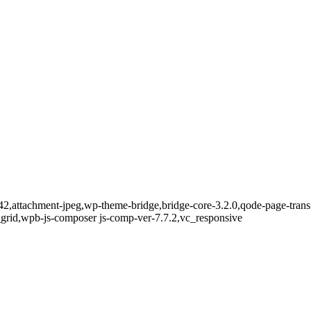
542,attachment-jpeg,wp-theme-bridge,bridge-core-3.2.0,qode-page-tran
grid,wpb-js-composer js-comp-ver-7.7.2,vc_responsive